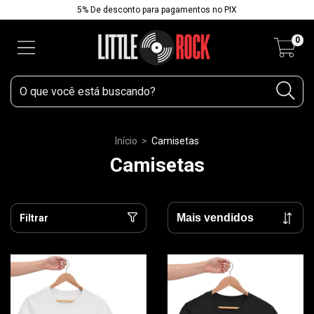
5% De desconto para pagamentos no PIX
0
Início
>
Camisetas
Camisetas
Filtrar