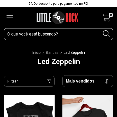
5% De desconto para pagamentos no PIX
0
Início
>
Bandas
>
Led Zeppelin
Led Zeppelin
Filtrar