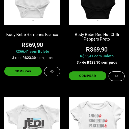
Body Bebê Ramones Branco
Body Bebê Red Hot Chilli
Peppers Preto
R$69,90
R$69,90
R$66,41
com
Boleto
R$66,41
com
Boleto
3
x de
R$23,30
sem juros
3
x de
R$23,30
sem juros
COMPRAR
COMPRAR