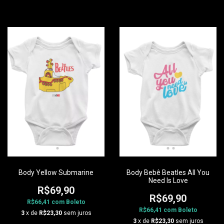
Body Yellow Submarine
Body Bebê Beatles All You
Need Is Love
R$69,90
R$69,90
R$66,41
com
Boleto
R$66,41
com
Boleto
3
x de
R$23,30
sem juros
3
x de
R$23,30
sem juros