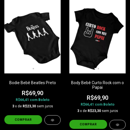
Bodie Bebê Beatles Preto
Body Bebê Curto Rock com o
Papai
R$69,90
R$69,90
R$66,41
com
Boleto
R$66,41
com
Boleto
3
x de
R$23,30
sem juros
3
x de
R$23,30
sem juros
COMPRAR
COMPRAR