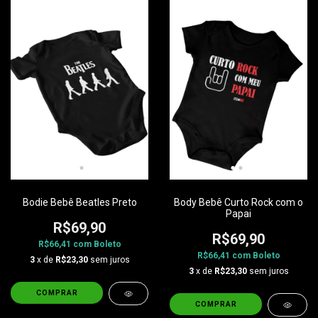
Bodie Bebê Beatles Preto
Body Bebê Curto Rock com o
Papai
R$69,90
R$69,90
R$66,41
com
Boleto
R$66,41
com
Boleto
3
x de
R$23,30
sem juros
3
x de
R$23,30
sem juros
COMPRAR
COMPRAR