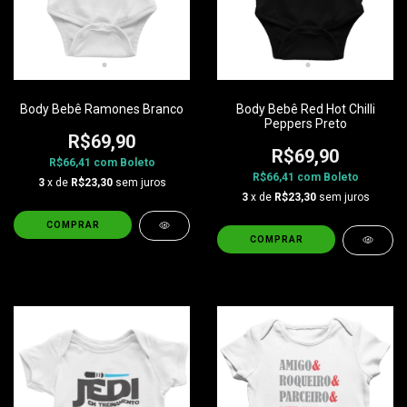
Body Bebê Ramones Branco
Body Bebê Red Hot Chilli
Peppers Preto
R$69,90
R$69,90
R$66,41
com
Boleto
R$66,41
com
Boleto
3
x de
R$23,30
sem juros
3
x de
R$23,30
sem juros
COMPRAR
COMPRAR