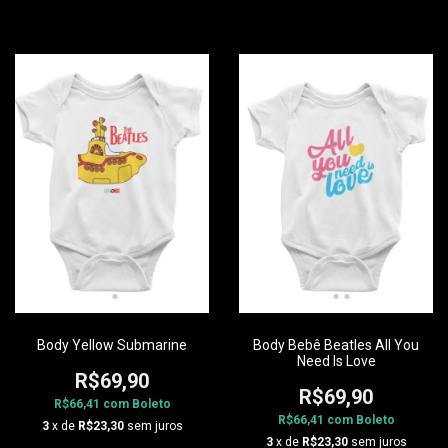
Body Yellow Submarine
Body Bebê Beatles All You
Need Is Love
R$69,90
R$69,90
R$66,41
com
Boleto
R$66,41
com
Boleto
3
x de
R$23,30
sem juros
3
x de
R$23,30
sem juros